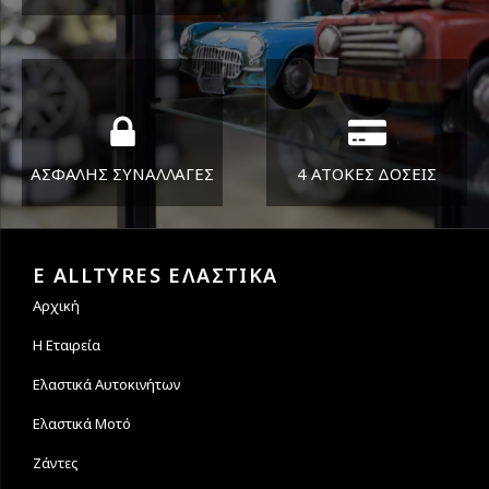
ΔΕΥ-ΠΑΡ 8:30-17:30
Όπου και αν είστε θα σας
ΣΑΒ 8:30-13:30
στείλουμε τα ελαστικά σας
ΑΣΦΑΛΗΣ ΣΥΝΑΛΛΑΓΕΣ
4 ΑΤΟΚΕΣ ΔΟΣΕΙΣ
Εγγυόμαστε την ασφάλεια
Υποστηρίζουμε μέχρι και 4
των συναλλαγών σας.
άτοκες δόσεις
E ALLTYRES ΕΛΑΣΤΙΚΑ
Αρχική
Η Εταιρεία
Ελαστικά Αυτοκινήτων
Ελαστικά Μοτό
Ζάντες