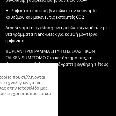
Η ελαφριά κατασκευή βελτιώνει την οικονομία
καυσίμου και μειώνει τις εκπομπές CO2
Αεροδυναμική σχεδίαση πλευρικών τοιχωμάτων με
νέα γράμματα Nano-Black για κομψή μοντέρνα
εμφάνιση
ΔΩΡΕΑΝ ΠΡΟΓΡΑΜΜΑ ΕΓΓΥΗΣΗΣ ΕΛΑΣΤΙΚΩΝ
FALKEN-SUMITOMO Στο κατάστημά μας, τα
ελαστικά συνοδεύονται από γραπτή εγγύηση 1 έτους
ή 20.000 χλμ.
ορίες που συλλέγονται
ν τεχνολογιών για να
σας στην ιστοσελίδα μας,
ου τη χρησιμοποιείτε και