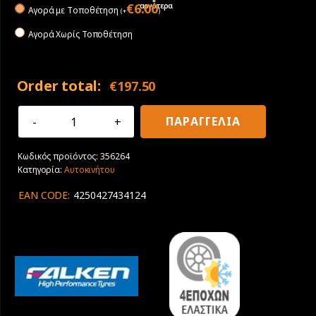
αργότερα
€
6.00
Αγορά με Tοποθέτηση
(
+
)
Αγορά Χωρίς Τοποθέτηση
Order total:
€
197.50
235/60R19
ΠΑΡΑΓΓΕΛΙΑ
107V
XL
Κωδικός προϊόντος:
356264
Falken
Κατηγορία:
Αυτοκινήτου
Euroall
Season
EAN CODE:
4250427434124
AS220PRO
ποσότητα