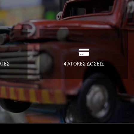
ΑΓΕΣ
4 ΑΤΟΚΕΣ ΔΟΣΕΙΣ
άλεια
Υποστηρίζουμε μέχρι και 4
ας.
άτοκες δόσεις