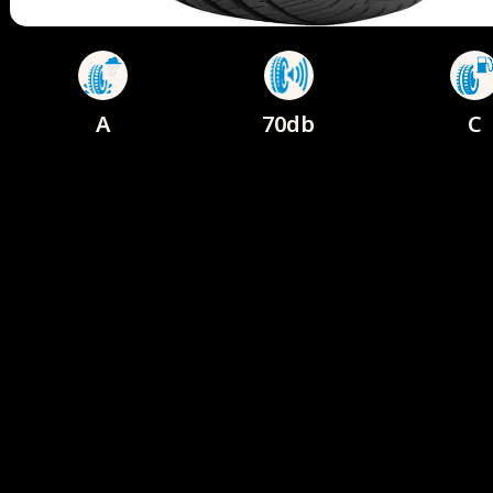
A
70db
C