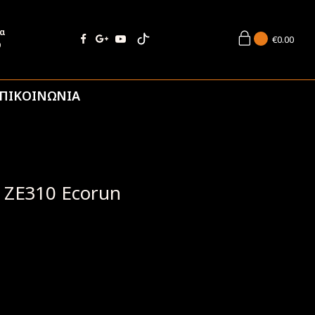
ία
€
0.00
9
ΠΙΚΟΙΝΩΝΙΑ
x ZE310 Ecorun