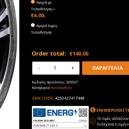
Αγορά με
Tοποθέτηση
(
+
€
6.00
)
Αγορά Χωρίς
Τοποθέτηση
Order total:
€
140.00
235/60R17
ΠΑΡΑΓΓΕΛΙΑ
102V
Falken
Κωδικός προϊόντος:
330567
Ziex
Κατηγορία:
Αυτοκινήτου
ZE310
Ecorun
EAN CODE:
4250427417448
ποσότητα
ΕΝΗΜΕΡΩΘΕΙΤΕ
Οι τιμές αλλάζου
Ενδέχεται η τιμή 