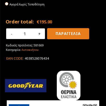
Αγορά Χωρίς Τοποθέτηση
Order total:
€
195.00
235/60R16
ΠΑΡΑΓΓΕΛΙΑ
100V
Goodyear
Κωδικός προϊόντος:
581669
EfficientGrip
Κατηγορία:
Αυτοκινήτου
2
SUV
EAN CODE:
4038526076434
ποσότητα