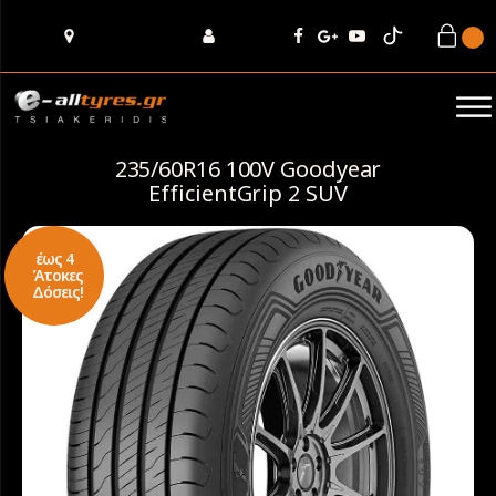
235/60R16 100V Goodyear
EfficientGrip 2 SUV
έως 4
Άτοκες
Δόσεις!