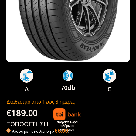
70db
A
C
Διαθέσιμο από 1 έως 3 ημέρες
€
189.00
αγόρασε τώρα
ΤΟΠΟΘΕΤΗΣΗ
πλήρωσε
αργότερα
€
6.00
Αγορά με Tοποθέτηση
(
+
)