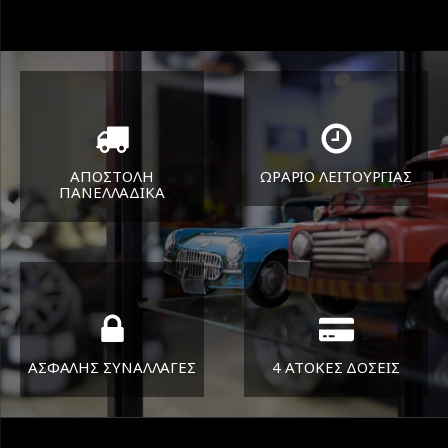
ΑΠΟΣΤΟΛΗ
ΩΡΑΡΙΟ ΛΕΙΤΟΥΡΓΙΑΣ
ΠΑΝΕΛΛΑΔΙΚA
ΔΕΥ-ΠΑΡ 8:30-17:30
Όπου και αν είστε θα σας
ΣΑΒ 8:30-13:30
στείλουμε τα ελαστικά σας
ΑΣΦΑΛΗΣ ΣΥΝΑΛΛΑΓΕΣ
4 ΑΤΟΚΕΣ ΔΟΣΕΙΣ
Εγγυόμαστε την ασφάλεια
Υποστηρίζουμε μέχρι και 4
των συναλλαγών σας.
άτοκες δόσεις