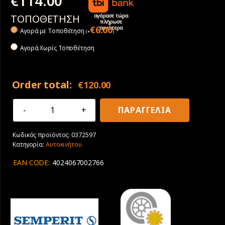
€
114.00
αγόρασε τώρα
ΤΟΠΟΘΕΤΗΣΗ
πλήρωσε
αργότερα
€
6.00
Αγορά με Tοποθέτηση
(
+
)
Αγορά Χωρίς Τοποθέτηση
Order total:
€
120.00
235/60R16
ΠΑΡΑΓΓΕΛΙΑ
100H
Semperit
Κωδικός προϊόντος:
0372597
Speed
Κατηγορία:
Αυτοκινήτου
Life
3
EAN CODE:
4024067002766
ποσότητα