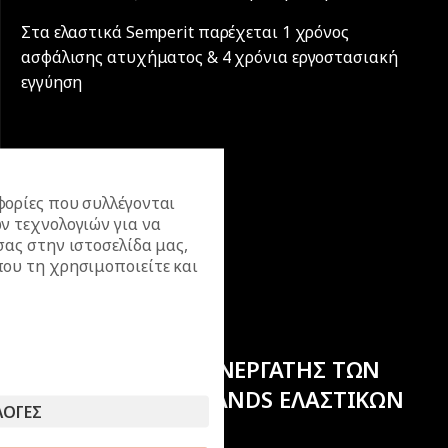
Στα ελαστικά Semperit παρέχεται 1 χρόνος
ασφάλισης ατυχήματος & 4 χρόνια εργοστασιακή
εγγύηση
ορίες που συλλέγονται
ν τεχνολογιών για να
σας στην ιστοσελίδα μας,
ου τη χρησιμοποιείτε και
ΕΠΙΣΗΜΟΣ ΣΥΝΕΡΓΑΤΗΣ ΤΩΝ
ΚΟΡΥΦΑΙΩΝ BRANDS ΕΛΑΣΤΙΚΩΝ
ΛΟΓΕΣ