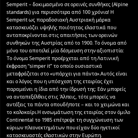
Semperit – δοκιμασμένο σε ορεινές συνθήκες (Alpine
standards) για περισσότερα από 100 χρόνια! Η
Semperit ως παραδοσιακή Αυστριακή μάρκα
κατασκευάζει υψηλής ποιότητας ελαστικά που
ανταποκρίνονται στις απαιτήσεις των ορεινών
συνθηκών της Αυστρίας από το 1900. Το όνομα από
μόνο του αποτελεί μία δέσμευση στην αξιοπιστία:
Το όνομα Semperit προέρχεται από τη Λατινική
έκφραση “simper it” το οποίο ουσιαστικά
μεταφράζεται στο «υπάρχει για πάντα».Αυτός είναι
και ο λόγος που η υπόσχεση της εταιρίας έχει
παραμείνει η ίδια από την ίδρυσή της: Εάν μπορείς
να ανταπεξέλθεις στις Άλπεις, τότε μπορείς να
αντέξεις τα πάντα οπουδήποτε – και το χειμώνα και
το καλοκαίρι.Η ενσωμάτωση της εταιρίας στον όμιλο
Continental το 1985 επέτρεψε τη συγχώνευση των
κύριων πλεονεκτημάτων που είχαν δύο ηγετικοί
κατασκευαστές ελαστικών στην Ευρώπη.