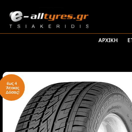
ΑΡΧΙΚΗ
Ε
έως 4
Άτοκες
Δόσεις!