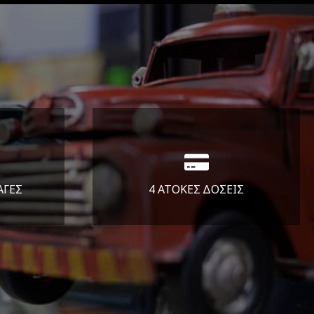
ΑΓΕΣ
4 ΑΤΟΚΕΣ ΔΟΣΕΙΣ
άλεια
Υποστηρίζουμε μέχρι και 4
ας.
άτοκες δόσεις