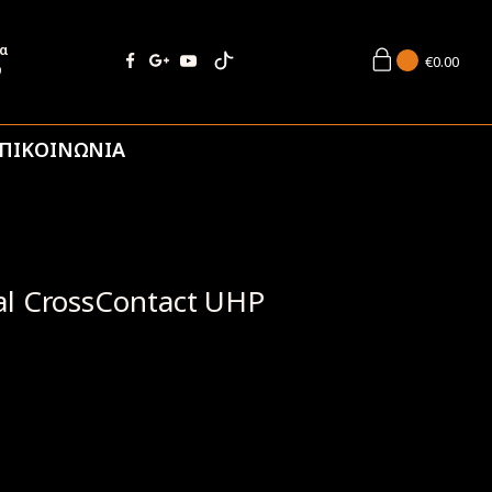
ία
€
0.00
9
ΠΙΚΟΙΝΩΝΙΑ
l CrossContact UHP