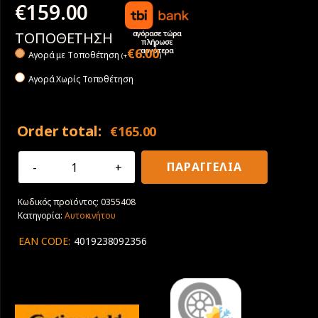
€
159.00
αγόρασε τώρα
ΤΟΠΟΘΕΤΗΣΗ
πλήρωσε
αργότερα
€
6.00
Αγορά με Tοποθέτηση
(
+
)
Αγορά Χωρίς Τοποθέτηση
Order total:
€
165.00
235/55R19
ΠΑΡΑΓΓΕΛΙΑ
101T
Continental
Κωδικός προϊόντος:
0355408
All
Κατηγορία:
Αυτοκινήτου
Season
Contact
EAN CODE:
4019238092356
2
ποσότητα