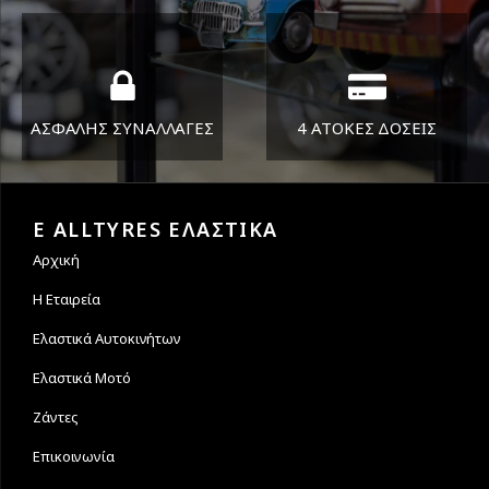
Όπου και αν είστε θα σας
ΣΑΒ 8:30-13:30
στείλουμε τα ελαστικά σας
ΑΣΦΑΛΗΣ ΣΥΝΑΛΛΑΓΕΣ
4 ΑΤΟΚΕΣ ΔΟΣΕΙΣ
Εγγυόμαστε την ασφάλεια
Υποστηρίζουμε μέχρι και 4
των συναλλαγών σας.
άτοκες δόσεις
E ALLTYRES ΕΛΑΣΤΙΚΑ
Αρχική
Η Εταιρεία
Ελαστικά Αυτοκινήτων
Ελαστικά Μοτό
Ζάντες
Επικοινωνία