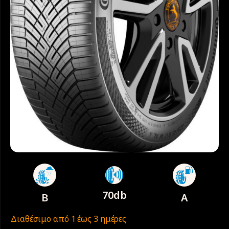
70db
B
A
Διαθέσιμο από 1 έως 3 ημέρες