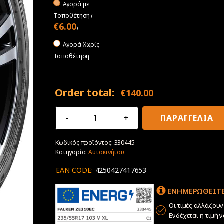
Αγορά με
Tοποθέτηση
(
+
€
6.00
)
Αγορά Χωρίς
Τοποθέτηση
Order total:
€
140.00
235/55R17
ΠΑΡΑΓΓΕΛΙΑ
103V
XL
Κωδικός προϊόντος:
330445
Falken
Κατηγορία:
Αυτοκινήτου
Ziex
ZE310
EAN CODE:
4250427417653
Ecorun
ποσότητα
ΕΝΗΜΕΡΩΘΕΙΤΕ
Οι τιμές αλλάζου
Ενδέχεται η τιμή 