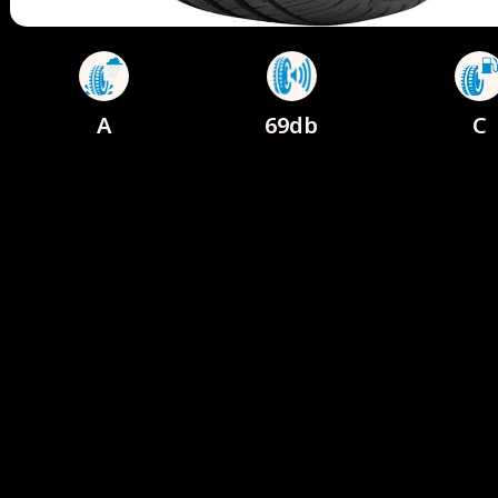
A
69db
C