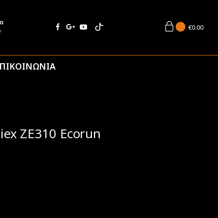
ία
€
0.00
9
ΠΙΚΟΙΝΩΝΙΑ
iex ZE310 Ecorun