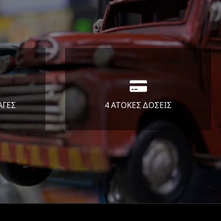
ΑΓΕΣ
4 ΑΤΟΚΕΣ ΔΟΣΕΙΣ
άλεια
Υποστηρίζουμε μέχρι και 4
ας.
άτοκες δόσεις