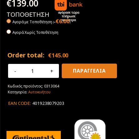
€
139.00
αγόρασε τώρα
ΤΟΠΟΘΕΤΗΣΗ
πλήρωσε
αργότερα
€
6.00
Αγορά με Tοποθέτηση
(
+
)
Αγορά Χωρίς Τοποθέτηση
Order total:
€
145.00
235/40R18
ΠΑΡΑΓΓΕΛΙΑ
95Y
XL
Κωδικός προϊόντος:
0313064
Continental
Κατηγορία:
Αυτοκινήτου
PremiumContact
7
EAN CODE:
4019238079203
ποσότητα