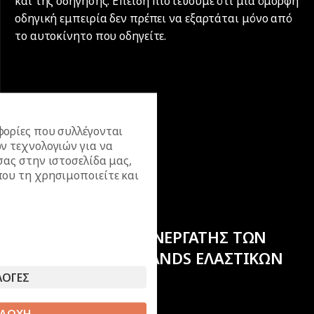
και της οδήγησης. Επειδή πιστεύουμε ότι μια όμορφη
οδηγική εμπειρία δεν πρέπει να εξαρτάται μόνο από
το αυτοκίνητο που οδηγείτε.
ορίες που συλλέγονται
ν τεχνολογιών για να
σας στην ιστοσελίδα μας,
ου τη χρησιμοποιείτε και
ΕΠΙΣΗΜΟΣ ΣΥΝΕΡΓΑΤΗΣ ΤΩΝ
ΚΟΡΥΦΑΙΩΝ BRANDS ΕΛΑΣΤΙΚΩΝ
ΛΟΓΕΣ
ΔΟΧΗ