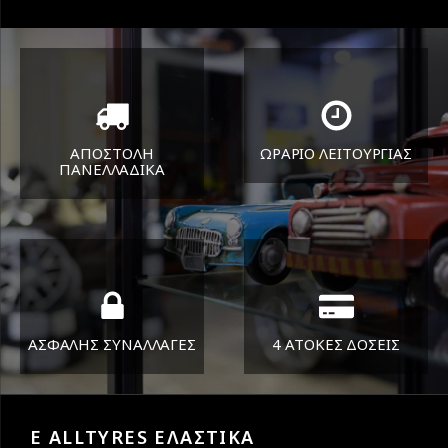
ΑΠΟΣΤΟΛΗ
ΩΡΑΡΙΟ ΛΕΙΤΟΥΡΓΙΑΣ
ΠΑΝΕΛΛΑΔΙΚA
ΔΕΥ-ΠΑΡ 8:30-17:30
Όπου και αν είστε θα σας
ΣΑΒ 8:30-13:30
στείλουμε τα ελαστικά σας
ΑΣΦΑΛΗΣ ΣΥΝΑΛΛΑΓΕΣ
4 ΑΤΟΚΕΣ ΔΟΣΕΙΣ
Εγγυόμαστε την ασφάλεια
Υποστηρίζουμε μέχρι και 4
των συναλλαγών σας.
άτοκες δόσεις
E ALLTYRES ΕΛΑΣΤΙΚΑ