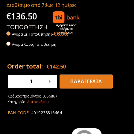
Διαθέσιμο από 7 έως 12 ημέρες
€
136.50
αγόρασε τώρα
ΤΟΠΟΘΕΤΗΣΗ
πλήρωσε
αργότερα
€
6.00
Αγορά με Tοποθέτηση
(
+
)
Αγορά Χωρίς Τοποθέτηση
Order total:
€
142.50
225/65R17
ΠΑΡΑΓΓΕΛΙΑ
102V
Continental
Κωδικός προϊόντος:
0356867
ContiPremiumContact
Κατηγορία:
Αυτοκινήτου
5
SUV
EAN CODE:
4019238816464
4x4
ποσότητα