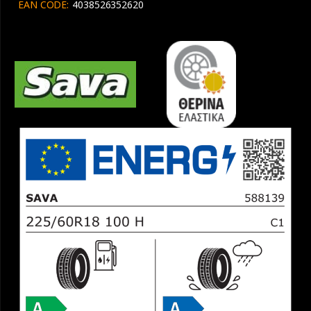
EAN CODE:
4038526352620
ποσότητα