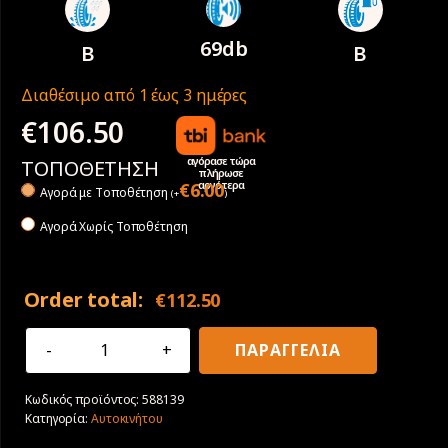
69db
B
B
Διαθέσιμο από 1 έως 3 ημέρες
€
106.50
αγόρασε τώρα
ΤΟΠΟΘΕΤΗΣΗ
πλήρωσε
αργότερα
€
6.00
Αγορά με Tοποθέτηση
(
+
)
Αγορά Χωρίς Τοποθέτηση
Order total:
€
112.50
225/60R18
ΠΑΡΑΓΓΕΛΙΑ
100H
Sava
Κωδικός προϊόντος:
588139
Intensa
Κατηγορία:
Αυτοκινήτου
SUV
2