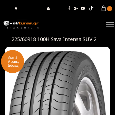
225/60R18 100H Sava Intensa SUV 2
έως 4
Άτοκες
Δόσεις!