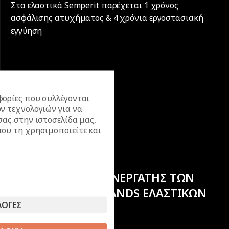
Στα ελαστικά Semperit παρέχεται 1 χρόνος
ασφάλισης ατυχήματος & 4 χρόνια εργοστασιακή
εγγύηση
ορίες που συλλέγονται
ν τεχνολογιών για να
σας στην ιστοσελίδα μας,
ου τη χρησιμοποιείτε και
ΕΠΙΣΗΜΟΣ ΣΥΝΕΡΓΑΤΗΣ ΤΩΝ
ΚΟΡΥΦΑΙΩΝ BRANDS ΕΛΑΣΤΙΚΩΝ
ΛΟΓΕΣ