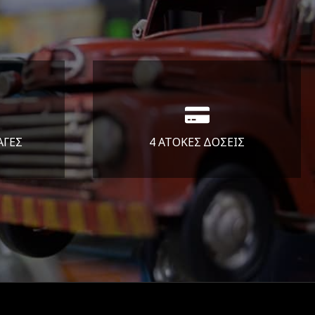
ΑΓΕΣ
4 ΑΤΟΚΕΣ ΔΟΣΕΙΣ
άλεια
Υποστηρίζουμε μέχρι και 4
ας.
άτοκες δόσεις