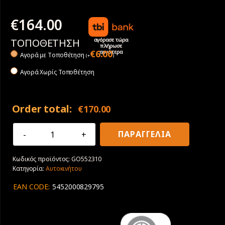
€
164.00
αγόρασε τώρα
ΤΟΠΟΘΕΤΗΣΗ
πλήρωσε
αργότερα
€
6.00
Αγορά με Tοποθέτηση
(
+
)
Αγορά Χωρίς Τοποθέτηση
Order total:
€
170.00
225/60R16
ΠΑΡΑΓΓΕΛΙΑ
102V
XL
Κωδικός προϊόντος:
GO552310
Goodyear
Κατηγορία:
Αυτοκινήτου
UltraGrip
Performance
EAN CODE:
5452000829795
+
ποσότητα