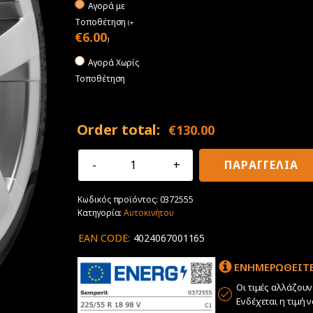
Αγορά με
Tοποθέτηση
(
+
€
6.00
)
Αγορά Χωρίς
Τοποθέτηση
Order total:
€
130.00
225/55R18
ΠΑΡΑΓΓΕΛΙΑ
98V
Semperit
Κωδικός προϊόντος:
0372555
Speed
Κατηγορία:
Αυτοκινήτου
Life
3
EAN CODE:
4024067001165
ποσότητα
ΕΝΗΜΕΡΩΘΕΙΤΕ
Οι τιμές αλλάζου
Ενδέχεται η τιμή 