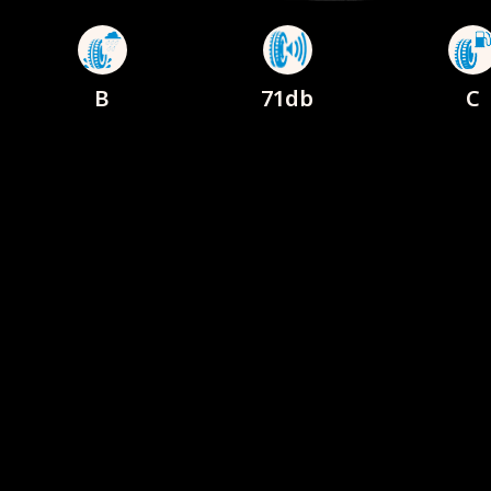
B
71db
C