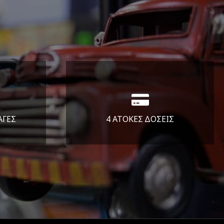
ΑΓΕΣ
4 ΑΤΟΚΕΣ ΔΟΣΕΙΣ
άλεια
Υποστηρίζουμε μέχρι και 4
ας.
άτοκες δόσεις