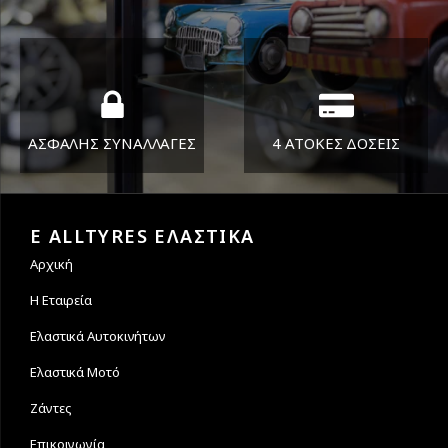
ΔΕΥ-ΠΑΡ 8:30-17:30
Όπου και αν είστε θα σας
ΣΑΒ 8:30-13:30
στείλουμε τα ελαστικά σας
ΑΣΦΑΛΗΣ ΣΥΝΑΛΛΑΓΕΣ
4 ΑΤΟΚΕΣ ΔΟΣΕΙΣ
Εγγυόμαστε την ασφάλεια
Υποστηρίζουμε μέχρι και 4
των συναλλαγών σας.
άτοκες δόσεις
E ALLTYRES ΕΛΑΣΤΙΚΑ
Αρχική
Η Εταιρεία
Ελαστικά Αυτοκινήτων
Ελαστικά Μοτό
Ζάντες
Επικοινωνία