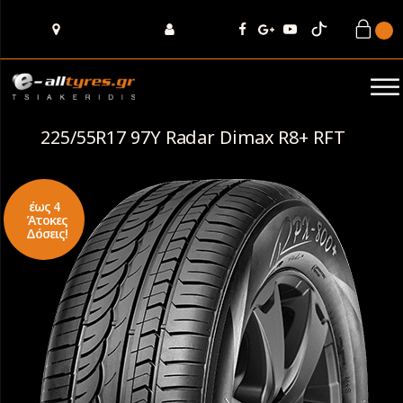
225/55R17 97Y Radar Dimax R8+ RFT
έως 4
Άτοκες
Δόσεις!