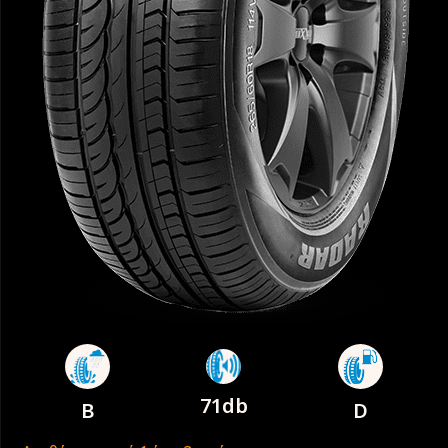
71db
B
D