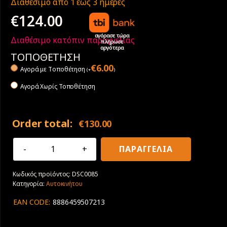
Διαθέσιμο από 1 έως 3 ημέρες
€
124.00
αγόρασε τώρα
Διαθέσιμο κατόπιν παραγγελίας
πλήρωσε
αργότερα
ΤΟΠΟΘΕΤΗΣΗ
€
6.00
Αγορά με Tοποθέτηση
(
+
)
Αγορά Χωρίς Τοποθέτηση
Order total:
€
130.00
225/55R17
ΠΑΡΑΓΓΕΛΙΑ
97Y
Radar
Κωδικός προϊόντος:
DSC0085
Dimax
Κατηγορία:
Αυτοκινήτου
R8+
RFT
EAN CODE:
8886459507213
ποσότητα