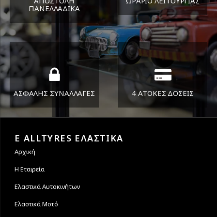
ΑΠΟΣΤΟΛΗ
ΩΡΑΡΙΟ ΛΕΙΤΟΥΡΓΙΑΣ
ΠΑΝΕΛΛΑΔΙΚA
ΔΕΥ-ΠΑΡ 8:30-17:30
Όπου και αν είστε θα σας
ΣΑΒ 8:30-13:30
στείλουμε τα ελαστικά σας
ΑΣΦΑΛΗΣ ΣΥΝΑΛΛΑΓΕΣ
4 ΑΤΟΚΕΣ ΔΟΣΕΙΣ
Εγγυόμαστε την ασφάλεια
Υποστηρίζουμε μέχρι και 4
των συναλλαγών σας.
άτοκες δόσεις
E ALLTYRES ΕΛΑΣΤΙΚΑ
Αρχική
Η Εταιρεία
Ελαστικά Αυτοκινήτων
Ελαστικά Μοτό