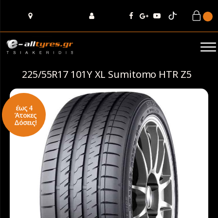
225/55R17 101Y XL Sumitomo HTR Z5
έως 4
Άτοκες
Δόσεις!