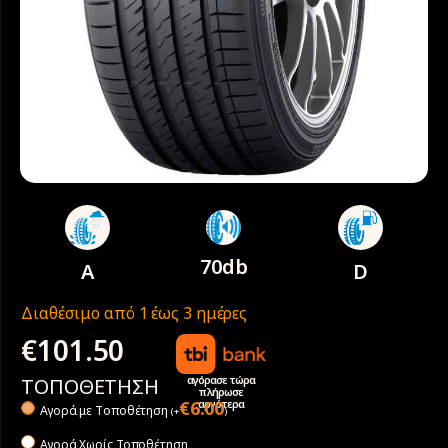
70db
A
D
Διαθέσιμο από 1 έως 3 ημέρες
€
101.50
αγόρασε τώρα
ΤΟΠΟΘΕΤΗΣΗ
πλήρωσε
αργότερα
€
6.00
Αγορά με Tοποθέτηση
(
+
)
Αγορά Χωρίς Τοποθέτηση