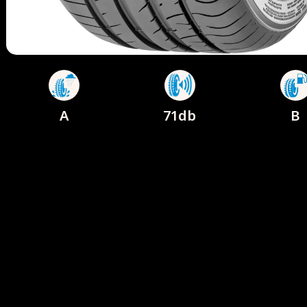
A
71db
B