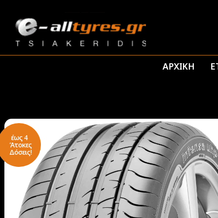
ΑΡΧΙΚΗ
Ε
έως 4
Άτοκες
Δόσεις!