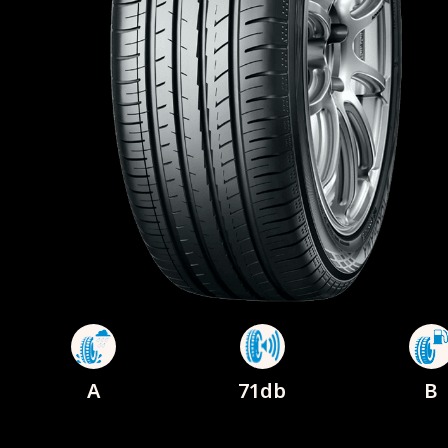
A
71db
B