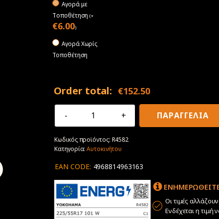
Αγορά με
Tοποθέτηση
(
+
€
6.00
)
Αγορά Χωρίς
Τοποθέτηση
Order total:
€
152.50
225/55R17
ΠΑΡΑΓΓΕΛΙΑ
101W
XL
Κωδικός προϊόντος:
R4582
Yokohama
Κατηγορία:
Αυτοκινήτου
BluEarth-
GT
EAN CODE:
4968814963163
AE51
ποσότητα
ΕΝΗΜΕΡΩΘΕΙΤΕ
Οι τιμές αλλάζου
Ενδέχεται η τιμή 