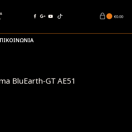
ία
€
0.00
9
ΠΙΚΟΙΝΩΝΙΑ
ma BluEarth-GT AE51