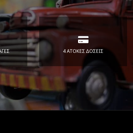
ΑΓΕΣ
4 ΑΤΟΚΕΣ ΔΟΣΕΙΣ
άλεια
Υποστηρίζουμε μέχρι και 4
ας.
άτοκες δόσεις