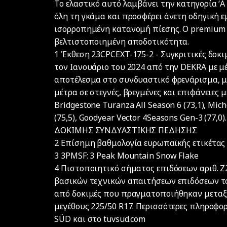
Το ελαστικό αυτό λαμβάνει την κατηγορία ‘A 
όλη τη γκάμα και προσφέρει άνετη οδηγική 
ισορροπημένη κατανομή πίεσης. Ο premium 
βελτιστοποιημένη αποδοτικότητα.
1 Έκθεση 23CPCEXT-175-2 - Συγκριτικές δοκ
τον Ιανουάριο του 2024 από την DEKRA με μέγ
αποτέλεσμα στο συνδυαστικό φρενάρισμα, 
μέτρα σε στεγνές, βρεγμένες και επιφάνειες με 
Bridgestone Turanza All Season 6 (73,1), Mich
(75,5), Goodyear Vector 4Seasons Gen-3 (77,
ΔΟΚΙΜΗΣ ΣΥΝΔYΑΣΤΙΚΗΣ ΠΕΔΗΣΗΣ
2 Επίσημη βαθμολογία ευρωπαϊκής ετικέτας
3 3PMSF: 3 Peak Mountain Snow Flake
4 Πιστοποιητικό σήματος επιδόσεων αριθ. Z2
βασικών τεχνικών απαιτήσεων επιδόσεων τ
από δοκιμές που πραγματοποιήθηκαν μεταξύ
μεγέθους 225/50 R17. Περισσότερες πληροφ
SÜD και στο tuvsud.com