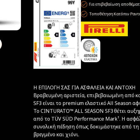
Για επιβεβαίωση αποθέματο
Τοποθέτηση Κατόπιν Ραντ
Η ΕΠΙΛΟΓΗ ΣΑΣ ΓΙΑ ΑΣΦΑΛΕΙΑ ΚΑΙ ΑΝΤΟΧΗ
Βραβευμένη αριστεία, επιβεβαιωμένη από 
SF3 είναι το premium ελαστικό All Season αφ
Το CINTURATO™ ALL SEASON SF3 θέτει αυξη
από το TÜV SÜD Performance Mark¹. Η ασφάλ
συνολική πέδηση όπως δοκιμάστηκε από τη D
βρεγμένο και χιόνι.