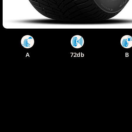
A
72db
B