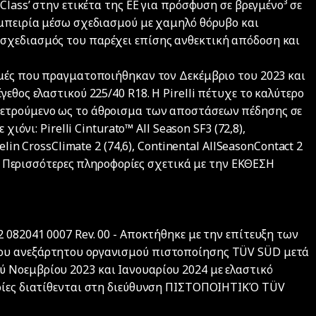
Class’ στην ετικέτα της ΕΕ για πρόσφυση σε βρεγμένο³ σε
εμπειρία μέσω σχεδιασμού με χαμηλό θόρυβο και
σχεδιασμός του παρέχει επίσης ανθεκτική απόδοση και
ιμές που πραγματοποιήθηκαν τον Δεκέμβριο του 2023 και
εθος ελαστικού 225/40 R18. Η Pirelli πέτυχε το καλύτερο
μετρούμενο ως το άθροισμα των αποστάσεων πέδησης σε
χιόνι: Pirelli Cinturato™ All Season SF3 (72,8),
elin CrossClimate 2 (74,6), Continental AllSeasonContact 2
0). Περισσότερες πληροφορίες σχετικά με την ΕΚΘΕΣΗ
 082041 0007 Rev. 00 - Αποκτήθηκε με την επίτευξη των
ου ανεξάρτητου οργανισμού πιστοποίησης TÜV SÜD μετά
 Νοεμβρίου 2023 και Ιανουαρίου 2024 με ελαστικό
ορίες διατίθενται στη διεύθυνση ΠΙΣΤΟΠΟΙΗΤΙΚΌ TÜV