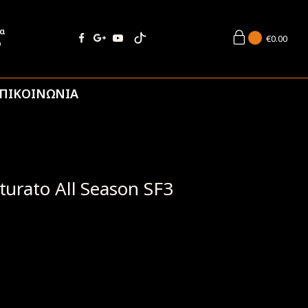
ία
€
0.00
9
ΠΙΚΟΙΝΩΝΙΑ
turato All Season SF3