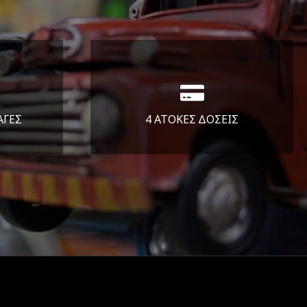
ΑΓΕΣ
4 ΑΤΟΚΕΣ ΔΟΣΕΙΣ
άλεια
Υποστηρίζουμε μέχρι και 4
ας.
άτοκες δόσεις