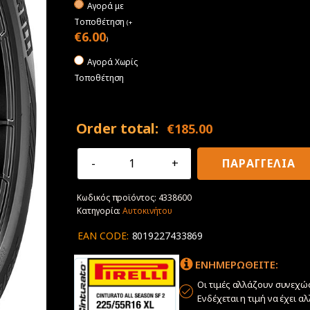
Αγορά με
Tοποθέτηση
(
+
€
6.00
)
Αγορά Χωρίς
Τοποθέτηση
Order total:
€
185.00
225/55R16
ΠΑΡΑΓΓΕΛΙΑ
99Y
XL
Κωδικός προϊόντος:
4338600
Pirelli
Κατηγορία:
Αυτοκινήτου
Cinturato
All
EAN CODE:
8019227433869
Season
SF3
ΕΝΗΜΕΡΩΘΕΙΤΕ:
ποσότητα
Οι τιμές αλλάζουν συνεχώ
Ενδέχεται η τιμή να έχει α