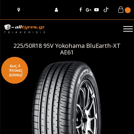
225/50R18 95V Yokohama BluEarth-XT
AE61
έως 4
Άτοκες
Δόσεις!