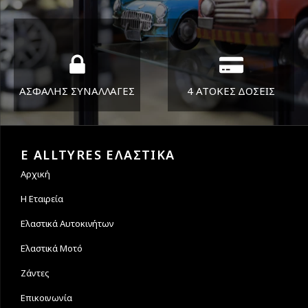
ΔΕΥ-ΠΑΡ 8:30-17:30
Όπου και αν είστε θα σας
ΣΑΒ 8:30-13:30
στείλουμε τα ελαστικά σας
ΑΣΦΑΛΗΣ ΣΥΝΑΛΛΑΓΕΣ
4 ΑΤΟΚΕΣ ΔΟΣΕΙΣ
Εγγυόμαστε την ασφάλεια
Υποστηρίζουμε μέχρι και 4
των συναλλαγών σας.
άτοκες δόσεις
E ALLTYRES ΕΛΑΣΤΙΚΑ
Αρχική
Η Εταιρεία
Ελαστικά Αυτοκινήτων
Ελαστικά Μοτό
Ζάντες
Επικοινωνία