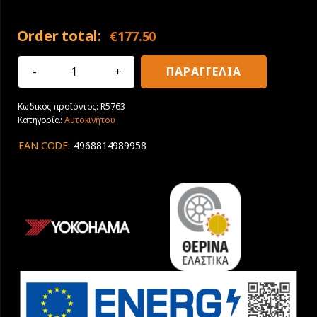
Order total:
€
177.50
225/50R18
ΠΑΡΑΓΓΕΛΙΑ
95V
Yokohama
Κωδικός προϊόντος:
R5763
BluEarth-
Κατηγορία:
Αυτοκινήτου
XT
AE61
EAN CODE:
4968814989958
ποσότητα