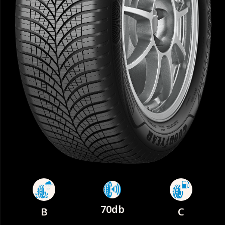
70db
B
C