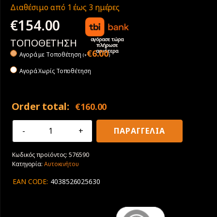
Διαθέσιμο από 1 έως 3 ημέρες
€
154.00
αγόρασε τώρα
ΤΟΠΟΘΕΤΗΣΗ
πλήρωσε
αργότερα
€
6.00
Αγορά με Tοποθέτηση
(
+
)
Αγορά Χωρίς Τοποθέτηση
Order total:
€
160.00
225/50R17
ΠΑΡΑΓΓΕΛΙΑ
98W
XL
Κωδικός προϊόντος:
576590
Goodyear
Κατηγορία:
Αυτοκινήτου
Vector
4Seasons
EAN CODE:
4038526025630
Gen-
3
ποσότητα