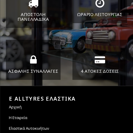
ΑΠΟΣΤΟΛΗ
ΩΡΑΡΙΟ ΛΕΙΤΟΥΡΓΙΑΣ
ΠΑΝΕΛΛΑΔΙΚA
ΔΕΥ-ΠΑΡ 8:30-17:30
Όπου και αν είστε θα σας
ΣΑΒ 8:30-13:30
στείλουμε τα ελαστικά σας
ΑΣΦΑΛΗΣ ΣΥΝΑΛΛΑΓΕΣ
4 ΑΤΟΚΕΣ ΔΟΣΕΙΣ
Εγγυόμαστε την ασφάλεια
Υποστηρίζουμε μέχρι και 4
των συναλλαγών σας.
άτοκες δόσεις
E ALLTYRES ΕΛΑΣΤΙΚΑ
Αρχική
Η Εταιρεία
Ελαστικά Αυτοκινήτων