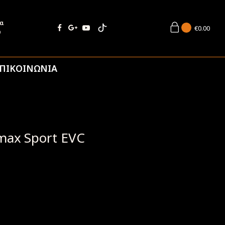
ία
€
0.00
9
ΠΙΚΟΙΝΩΝΙΑ
max Sport EVC