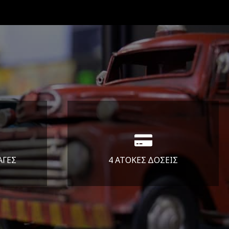
ΑΓΕΣ
4 ΑΤΟΚΕΣ ΔΟΣΕΙΣ
άλεια
Υποστηρίζουμε μέχρι και 4
ας.
άτοκες δόσεις