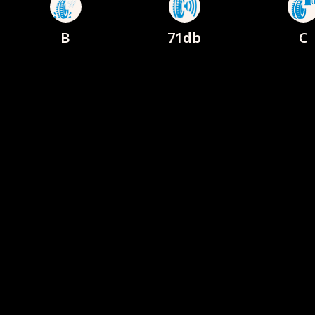
B
71db
C