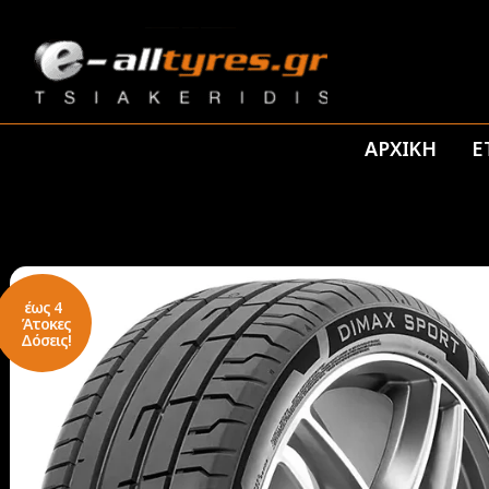
ΑΡΧΙΚΗ
Ε
έως 4
Άτοκες
Δόσεις!