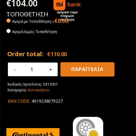
€
104.00
αγόρασε τώρα
ΤΟΠΟΘΕΤΗΣΗ
πλήρωσε
αργότερα
€
6.00
Αγορά με Tοποθέτηση
(
+
)
Αγορά Χωρίς Τοποθέτηση
Order total:
€
110.00
225/45R17
ΠΑΡΑΓΓΕΛΙΑ
91Y
Continental
Κωδικός προϊόντος:
0313051
Premiumcontact
Κατηγορία:
Αυτοκινήτου
7
(EV)
EAN CODE:
4019238079227
ποσότητα