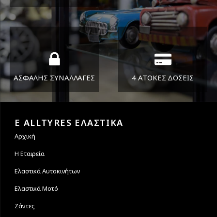
ΔΕΥ-ΠΑΡ 8:30-17:30
Όπου και αν είστε θα σας
ΣΑΒ 8:30-13:30
στείλουμε τα ελαστικά σας
ΑΣΦΑΛΗΣ ΣΥΝΑΛΛΑΓΕΣ
4 ΑΤΟΚΕΣ ΔΟΣΕΙΣ
Εγγυόμαστε την ασφάλεια
Υποστηρίζουμε μέχρι και 4
των συναλλαγών σας.
άτοκες δόσεις
E ALLTYRES ΕΛΑΣΤΙΚΑ
Αρχική
Η Εταιρεία
Ελαστικά Αυτοκινήτων
Ελαστικά Μοτό
Ζάντες