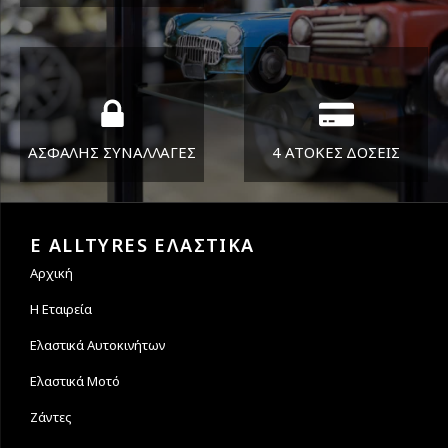
ΔΕΥ-ΠΑΡ 8:30-17:30
Όπου και αν είστε θα σας
ΣΑΒ 8:30-13:30
στείλουμε τα ελαστικά σας
ΑΣΦΑΛΗΣ ΣΥΝΑΛΛΑΓΕΣ
4 ΑΤΟΚΕΣ ΔΟΣΕΙΣ
Εγγυόμαστε την ασφάλεια
Υποστηρίζουμε μέχρι και 4
των συναλλαγών σας.
άτοκες δόσεις
E ALLTYRES ΕΛΑΣΤΙΚΑ
Αρχική
Η Εταιρεία
Ελαστικά Αυτοκινήτων
Ελαστικά Μοτό
Ζάντες