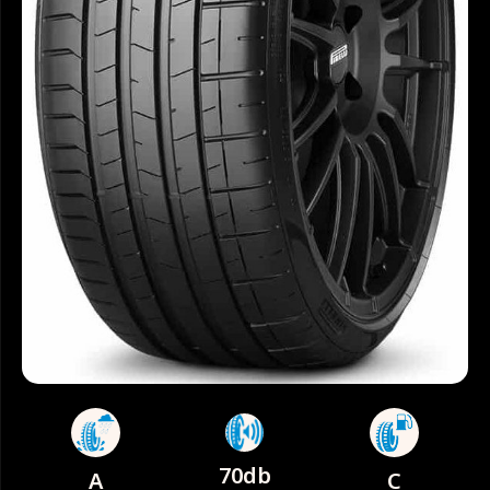
70db
A
C