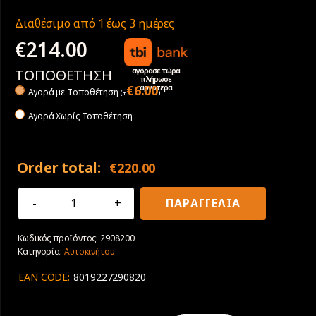
Διαθέσιμο από 1 έως 3 ημέρες
€
214.00
αγόρασε τώρα
ΤΟΠΟΘΕΤΗΣΗ
πλήρωσε
αργότερα
€
6.00
Αγορά με Tοποθέτηση
(
+
)
Αγορά Χωρίς Τοποθέτηση
Order total:
€
220.00
225/40R19
ΠΑΡΑΓΓΕΛΙΑ
93Y
XL
Κωδικός προϊόντος:
2908200
Pirelli
Κατηγορία:
Αυτοκινήτου
P
Zero
EAN CODE:
8019227290820
PZ4
Runflat
LS