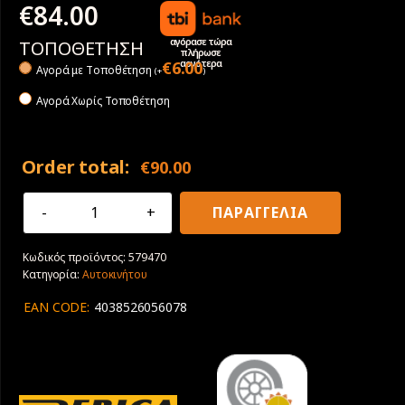
€
84.00
αγόρασε τώρα
ΤΟΠΟΘΕΤΗΣΗ
πλήρωσε
αργότερα
€
6.00
Αγορά με Tοποθέτηση
(
+
)
Αγορά Χωρίς Τοποθέτηση
Order total:
€
90.00
225/40R18
ΠΑΡΑΓΓΕΛΙΑ
92Y
XL
Κωδικός προϊόντος:
579470
Debica
Κατηγορία:
Αυτοκινήτου
Presto
UHP2
EAN CODE:
4038526056078
ποσότητα