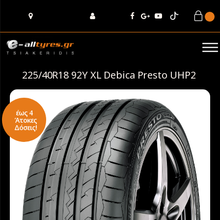
225/40R18 92Y XL Debica Presto UHP2
έως 4
Άτοκες
Δόσεις!