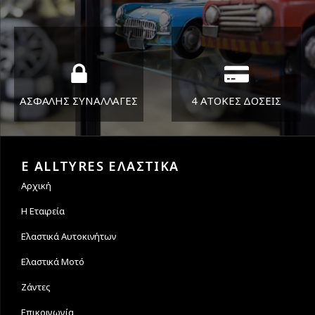
ΔΕΥ-ΠΑΡ 8:30-17:30
Όπου και αν είστε θα σας
ΣΑΒ 8:30-13:30
στείλουμε τα ελαστικά σας
ΑΣΦΑΛΗΣ ΣΥΝΑΛΛΑΓΕΣ
4 ΑΤΟΚΕΣ ΔΟΣΕΙΣ
Εγγυόμαστε την ασφάλεια
Υποστηρίζουμε μέχρι και 4
των συναλλαγών σας.
άτοκες δόσεις
E ALLTYRES ΕΛΑΣΤΙΚΑ
Αρχική
Η Εταιρεία
Ελαστικά Αυτοκινήτων
Ελαστικά Μοτό
Ζάντες
Επικοινωνία