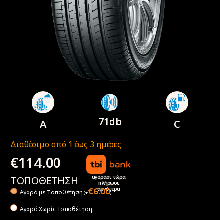
71db
A
C
Διαθέσιμο από 1 έως 3 ημέρες
€
114.00
αγόρασε τώρα
ΤΟΠΟΘΕΤΗΣΗ
πλήρωσε
αργότερα
€
6.00
Αγορά με Tοποθέτηση
(
+
)
Αγορά Χωρίς Τοποθέτηση