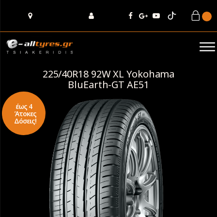
225/40R18 92W XL Yokohama
BluEarth-GT AE51
έως 4
Άτοκες
Δόσεις!