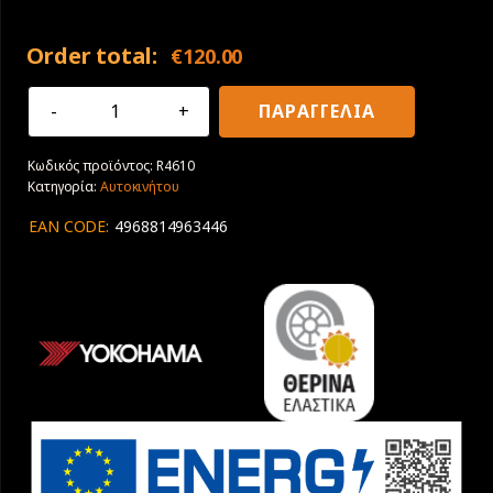
Order total:
€
120.00
225/40R18
ΠΑΡΑΓΓΕΛΙΑ
92W
XL
Κωδικός προϊόντος:
R4610
Yokohama
Κατηγορία:
Αυτοκινήτου
BluEarth-
GT
EAN CODE:
4968814963446
AE51
ποσότητα