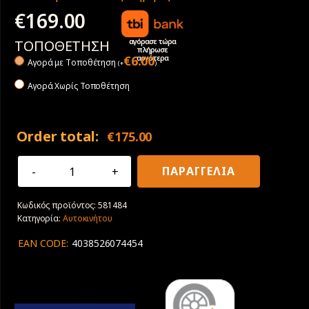
€
169.00
αγόρασε τώρα
ΤΟΠΟΘΕΤΗΣΗ
πλήρωσε
αργότερα
€
6.00
Αγορά με Tοποθέτηση
(
+
)
Αγορά Χωρίς Τοποθέτηση
Order total:
€
175.00
225/35R19
ΠΑΡΑΓΓΕΛΙΑ
88Y
XL
Κωδικός προϊόντος:
581484
Goodyear
Κατηγορία:
Αυτοκινήτου
Eagle
F1
EAN CODE:
4038526074454
Asymmetric
6
ποσότητα