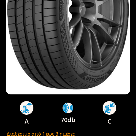
70db
A
C
Διαθέσιμο από 1 έως 3 ημέρες