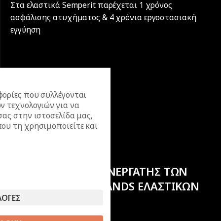
Στα ελαστικά Semperit παρέχεται 1 χρόνος
ασφάλισης ατυχήματος & 4 χρόνια εργοστασιακή
εγγύηση
ορίες που συλλέγονται
ν τεχνολογιών για να
σας στην ιστοσελίδα μας,
ου τη χρησιμοποιείτε και
ΕΠΙΣΗΜΟΣ ΣΥΝΕΡΓΑΤΗΣ ΤΩΝ
ΚΟΡΥΦΑΙΩΝ BRANDS ΕΛΑΣΤΙΚΩΝ
ΛΟΓΕΣ