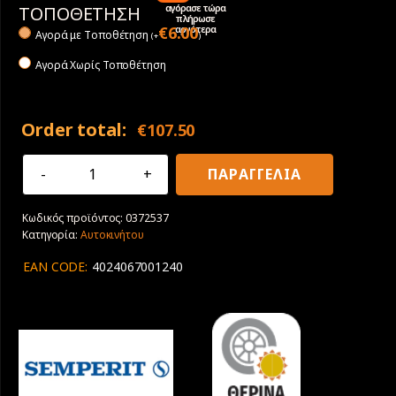
αγόρασε τώρα
ΤΟΠΟΘΕΤΗΣΗ
πλήρωσε
αργότερα
€
6.00
Αγορά με Tοποθέτηση
(
+
)
Αγορά Χωρίς Τοποθέτηση
Order total:
€
107.50
215/65R16
ΠΑΡΑΓΓΕΛΙΑ
98H
Semperit
Κωδικός προϊόντος:
0372537
Speed
Κατηγορία:
Αυτοκινήτου
Life
3
EAN CODE:
4024067001240
ποσότητα