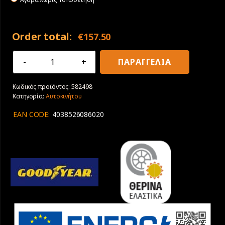
Order total:
€
157.50
215/65R16
ΠΑΡΑΓΓΕΛΙΑ
109/107T
Goodyear
Κωδικός προϊόντος:
582498
EfficientGrip
Κατηγορία:
Αυτοκινήτου
Cargo
2
EAN CODE:
4038526086020
Ελαφρύ
φόρτηγο
ποσότητα