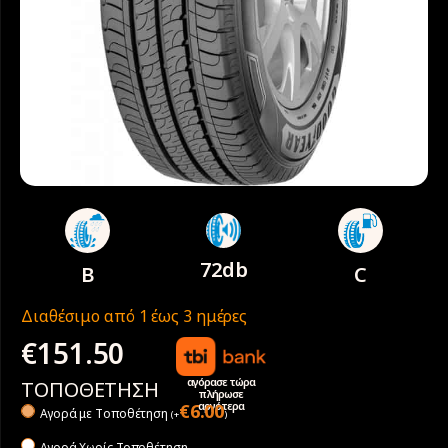
72db
B
C
Διαθέσιμο από 1 έως 3 ημέρες
€
151.50
αγόρασε τώρα
ΤΟΠΟΘΕΤΗΣΗ
πλήρωσε
αργότερα
€
6.00
Αγορά με Tοποθέτηση
(
+
)
Αγορά Χωρίς Τοποθέτηση