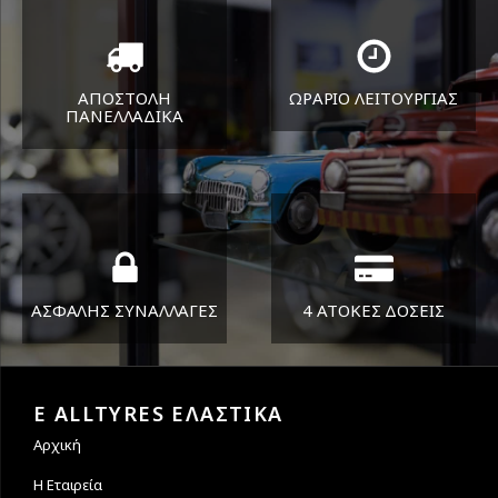
ΑΠΟΣΤΟΛΗ
ΩΡΑΡΙΟ ΛΕΙΤΟΥΡΓΙΑΣ
ΠΑΝΕΛΛΑΔΙΚA
ΔΕΥ-ΠΑΡ 8:30-17:30
Όπου και αν είστε θα σας
ΣΑΒ 8:30-13:30
στείλουμε τα ελαστικά σας
ΑΣΦΑΛΗΣ ΣΥΝΑΛΛΑΓΕΣ
4 ΑΤΟΚΕΣ ΔΟΣΕΙΣ
Εγγυόμαστε την ασφάλεια
Υποστηρίζουμε μέχρι και 4
των συναλλαγών σας.
άτοκες δόσεις
E ALLTYRES ΕΛΑΣΤΙΚΑ
Αρχική
Η Εταιρεία