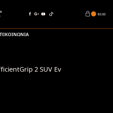
ία
€
0.00
9
ΠΙΚΟΙΝΩΝΙΑ
icientGrip 2 SUV Ev