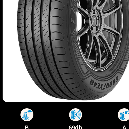
B
69db
A