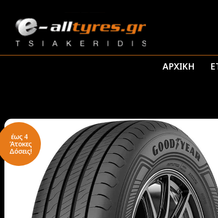
ΑΡΧΙΚΗ
Ε
έως 4
Άτοκες
Δόσεις!