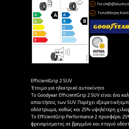
Για επιβεβαίωση α
Τοποθέτηση Κατόπ
EfficientGrip 2 SUV
Έτοιμο για ηλεκτρικό αυτοκίνητο
Το Goodyear EfficientGrip 2 SUV είναι ένα κα
απαιτήσεις των SUV. Παρέχει εξαιρετική εμπ
οδόστρωμα, καθώς και 25% υψηλότερη χιλιο
Το EfficientGrip Performance 2 προσφέρει 
φρεναρίσματος σε βρεγμένο και στεγνό οδόσ