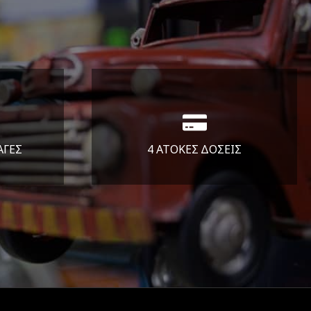
ΑΓΕΣ
4 ΑΤΟΚΕΣ ΔΟΣΕΙΣ
άλεια
Υποστηρίζουμε μέχρι και 4
ας.
άτοκες δόσεις