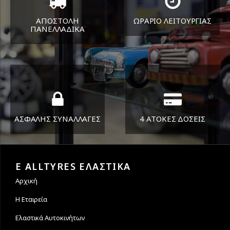
ΑΠΟΣΤΟΛΗ
ΩΡΑΡΙΟ ΛΕΙΤΟΥΡΓΙΑΣ
ΠΑΝΕΛΛΑΔΙΚA
ΔΕΥ-ΠΑΡ 8:30-17:30
Όπου και αν είστε θα σας
ΣΑΒ 8:30-13:30
στείλουμε τα ελαστικά σας
ΑΣΦΑΛΗΣ ΣΥΝΑΛΛΑΓΕΣ
4 ΑΤΟΚΕΣ ΔΟΣΕΙΣ
Εγγυόμαστε την ασφάλεια
Υποστηρίζουμε μέχρι και 4
των συναλλαγών σας.
άτοκες δόσεις
E ALLTYRES ΕΛΑΣΤΙΚΑ
Αρχική
Η Εταιρεία
Ελαστικά Αυτοκινήτων