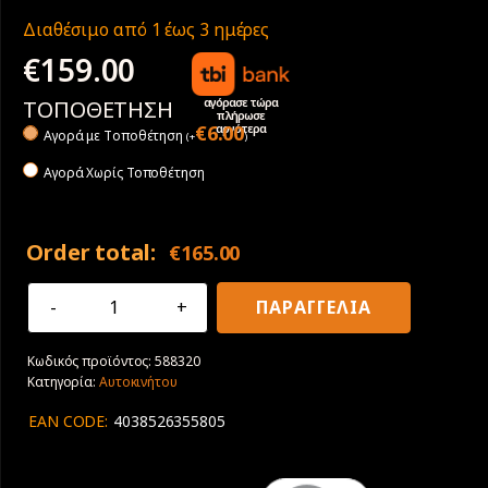
Διαθέσιμο από 1 έως 3 ημέρες
€
159.00
αγόρασε τώρα
ΤΟΠΟΘΕΤΗΣΗ
πλήρωσε
αργότερα
€
6.00
Αγορά με Tοποθέτηση
(
+
)
Αγορά Χωρίς Τοποθέτηση
Order total:
€
165.00
215/60R16
ΠΑΡΑΓΓΕΛΙΑ
95V
Goodyear
Κωδικός προϊόντος:
588320
EfficientGrip
Κατηγορία:
Αυτοκινήτου
Performance
2
EAN CODE:
4038526355805
(+)
Electric
Drive