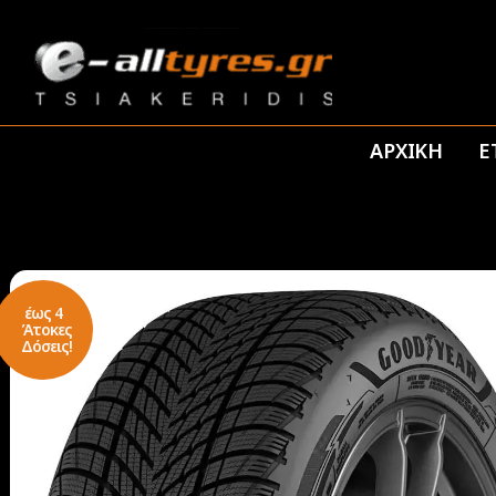
ΑΡΧΙΚΗ
Ε
έως 4
Άτοκες
Δόσεις!