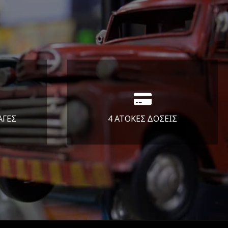
ΑΓΕΣ
4 ΑΤΟΚΕΣ ΔΟΣΕΙΣ
άλεια
Υποστηρίζουμε μέχρι και 4
ας.
άτοκες δόσεις