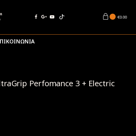
ία
€
0.00
9
ΠΙΚΟΙΝΩΝΙΑ
raGrip Perfomance 3 + Electric