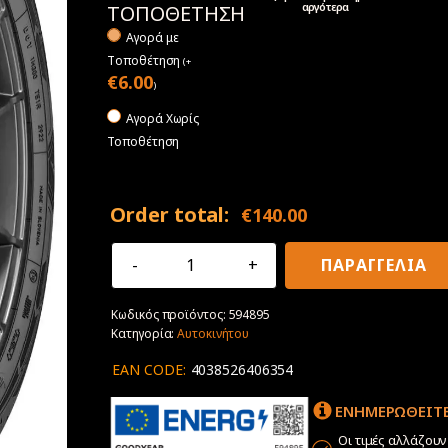
αργότερα
ΤΟΠΟΘΕΤΗΣΗ
Αγορά με
Tοποθέτηση
(
+
€
6.00
)
Αγορά Χωρίς
Τοποθέτηση
Order total:
€
140.00
215/60R16
ΠΑΡΑΓΓΕΛΙΑ
95H
Goodyear
Κωδικός προϊόντος:
594895
UltraGrip
Κατηγορία:
Αυτοκινήτου
Perfomance
3
EAN CODE:
4038526406354
+
Electric
ΕΝΗΜΕΡΩΘΕΙΤΕ
Drive
ποσότητα
Οι τιμές αλλάζου