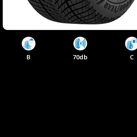
B
70db
C