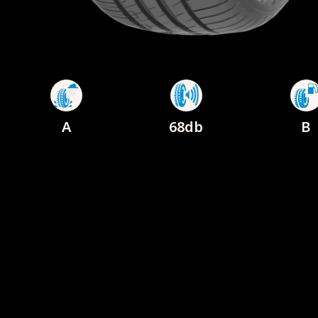
A
68db
B