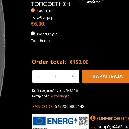
αργότερα
ΤΟΠΟΘΕΤΗΣΗ
Αγορά με
Tοποθέτηση
(
+
€
6.00
)
Αγορά Χωρίς
Τοποθέτηση
Order total:
€
150.00
215/55R18
ΠΑΡΑΓΓΕΛΙΑ
95T
Goodyear
Κωδικός προϊόντος:
548156
EfficientGrip
Κατηγορία:
Αυτοκινήτου
Performance
(+)
EAN CODE:
5452000809148
Electric
Drive
ΕΝΗΜΕΡΩΘΕΙΤΕ
ποσότητα
Οι τιμές αλλάζου