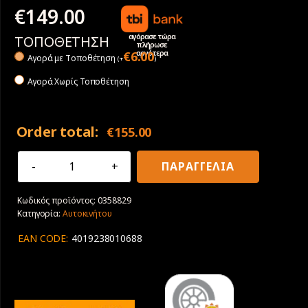
€
149.00
αγόρασε τώρα
ΤΟΠΟΘΕΤΗΣΗ
πλήρωσε
αργότερα
€
6.00
Αγορά με Tοποθέτηση
(
+
)
Αγορά Χωρίς Τοποθέτηση
Order total:
€
155.00
215/55R18
ΠΑΡΑΓΓΕΛΙΑ
95H
Continental
Κωδικός προϊόντος:
0358829
PremiumContact
Κατηγορία:
Αυτοκινήτου
6
ποσότητα
EAN CODE:
4019238010688