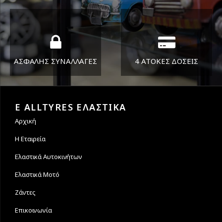
Όπου και αν είστε θα σας
ΣΑΒ 8:30-13:30
στείλουμε τα ελαστικά σας
ΑΣΦΑΛΗΣ ΣΥΝΑΛΛΑΓΕΣ
4 ΑΤΟΚΕΣ ΔΟΣΕΙΣ
Εγγυόμαστε την ασφάλεια
Υποστηρίζουμε μέχρι και 4
των συναλλαγών σας.
άτοκες δόσεις
E ALLTYRES ΕΛΑΣΤΙΚΑ
Αρχική
Η Εταιρεία
Ελαστικά Αυτοκινήτων
Ελαστικά Μοτό
Ζάντες
Επικοινωνία