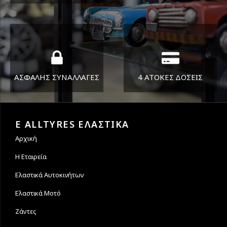
ΔΕΥ-ΠΑΡ 8:30-17:30
Όπου και αν είστε θα σας
ΣΑΒ 8:30-13:30
στείλουμε τα ελαστικά σας
ΑΣΦΑΛΗΣ ΣΥΝΑΛΛΑΓΕΣ
4 ΑΤΟΚΕΣ ΔΟΣΕΙΣ
Εγγυόμαστε την ασφάλεια
Υποστηρίζουμε μέχρι και 4
των συναλλαγών σας.
άτοκες δόσεις
E ALLTYRES ΕΛΑΣΤΙΚΑ
Αρχική
Η Εταιρεία
Ελαστικά Αυτοκινήτων
Ελαστικά Μοτό
Ζάντες