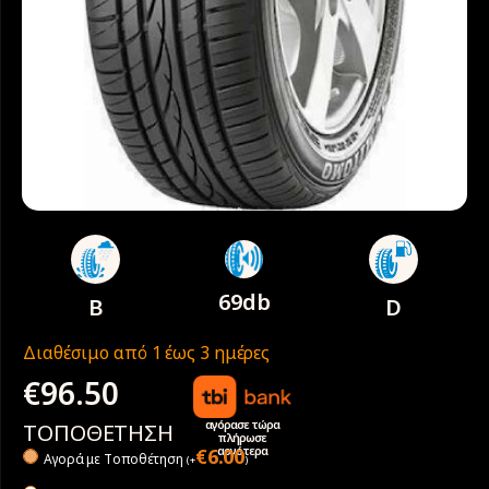
69db
B
D
Διαθέσιμο από 1 έως 3 ημέρες
€
96.50
αγόρασε τώρα
ΤΟΠΟΘΕΤΗΣΗ
πλήρωσε
αργότερα
€
6.00
Αγορά με Tοποθέτηση
(
+
)