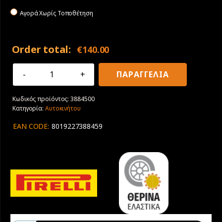
Αγορά Χωρίς Τοποθέτηση
Order total:
€
140.00
215/50R17
ΠΑΡΑΓΓΕΛΙΑ
95W
XL
Κωδικός προϊόντος:
3884500
Pirelli
Κατηγορία:
Αυτοκινήτου
Cinturato
P7
EAN CODE:
8019227388459
C2
ποσότητα