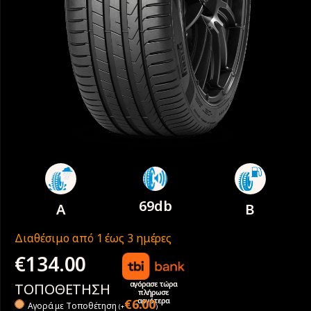
69db
A
B
Διαθέσιμο από 1 έως 3 ημέρες
€
134.00
αγόρασε τώρα
ΤΟΠΟΘΕΤΗΣΗ
πλήρωσε
αργότερα
€
6.00
Αγορά με Tοποθέτηση
(
+
)