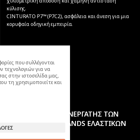
χιλιομετρική απόδοση και χαμηλή αντίσταση
κύλισης.
CINTURATO P7™ (P7C2), ασφάλεια και άνεση για μια
κορυφαία οδηγική εμπειρία.
ορίες που συλλέγονται
ν τεχνολογιών για να
σας στην ιστοσελίδα μας,
ου τη χρησιμοποιείτε και
ΕΠΙΣΗΜΟΣ ΣΥΝΕΡΓΑΤΗΣ ΤΩΝ
ΚΟΡΥΦΑΙΩΝ BRANDS ΕΛΑΣΤΙΚΩΝ
ΛΟΓΕΣ