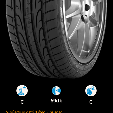
69db
C
C
Διαθέσιμο από 1 έως 3 ημέρες