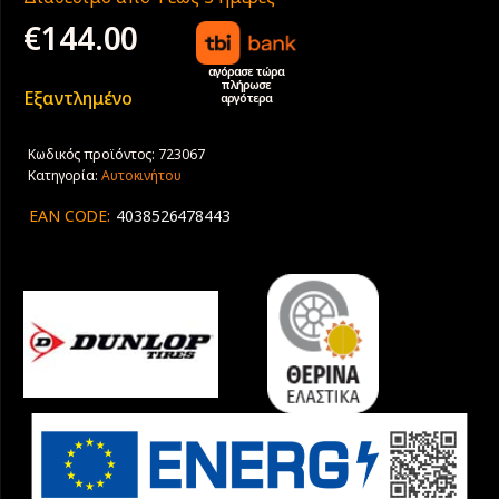
€
144.00
αγόρασε τώρα
πλήρωσε
Εξαντλημένο
αργότερα
Κωδικός προϊόντος:
723067
Κατηγορία:
Αυτοκινήτου
EAN CODE:
4038526478443