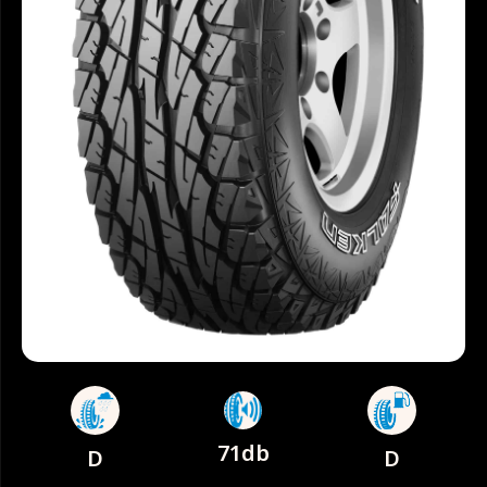
71db
D
D