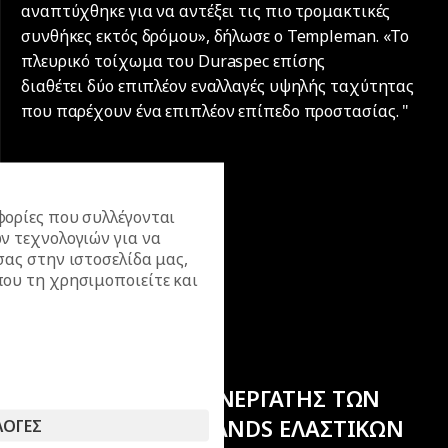
αναπτύχθηκε για να αντέξει τις πιο τρομακτικές
συνθήκες εκτός δρόμου», δήλωσε ο Templeman. «Το
πλευρικό τοίχωμα του Duraspec επίσης
διαθέτει δύο επιπλέον εναλλαγές υψηλής ταχύτητας
που παρέχουν ένα επιπλέον επίπεδο προστασίας. "
ορίες που συλλέγονται
ν τεχνολογιών για να
σας στην ιστοσελίδα μας,
ου τη χρησιμοποιείτε και
ΕΠΙΣΗΜΟΣ ΣΥΝΕΡΓΑΤΗΣ ΤΩΝ
ΚΟΡΥΦΑΙΩΝ BRANDS ΕΛΑΣΤΙΚΩΝ
ΛΟΓΕΣ