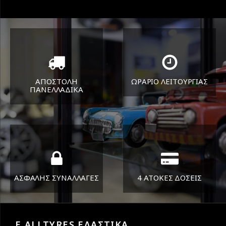
ΑΠΟΣΤΟΛΗ
ΩΡΑΡΙΟ ΛΕΙΤΟΥΡΓΙΑΣ
ΠΑΝΕΛΛΑΔΙΚA
ΔΕΥ-ΠΑΡ 8:30-17:30
Όπου και αν είστε θα σας
ΣΑΒ 8:30-13:30
στείλουμε τα ελαστικά σας
ΑΣΦΑΛΗΣ ΣΥΝΑΛΛΑΓΕΣ
4 ΑΤΟΚΕΣ ΔΟΣΕΙΣ
Εγγυόμαστε την ασφάλεια
Υποστηρίζουμε μέχρι και 4
των συναλλαγών σας.
άτοκες δόσεις
E ALLTYRES ΕΛΑΣΤΙΚΑ