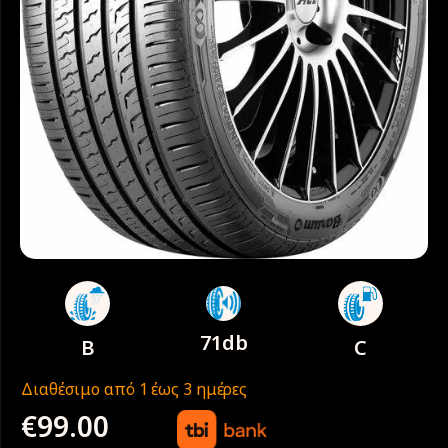
71db
B
C
Διαθέσιμο από 1 έως 3 ημέρες
€
99.00