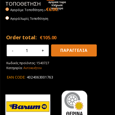
αγόρασε τώρα
ΤΟΠΟΘΕΤΗΣΗ
πλήρωσε
αργότερα
€
6.00
Αγορά με Tοποθέτηση
(
+
)
Αγορά Χωρίς Τοποθέτηση
Order total:
€
105.00
205/65R15
ΠΑΡΑΓΓΕΛΙΑ
94H
Barum
Κωδικός προϊόντος:
1540727
Bravuris
Κατηγορία:
Αυτοκινήτου
5HM
ποσότητα
EAN CODE:
4024063001763