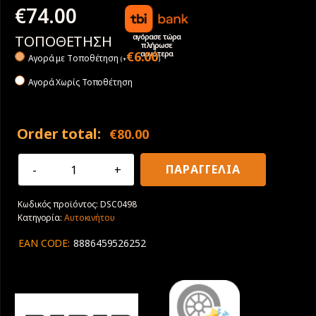
€
74.00
αγόρασε τώρα
ΤΟΠΟΘΕΤΗΣΗ
πλήρωσε
αργότερα
€
6.00
Αγορά με Tοποθέτηση
(
+
)
Αγορά Χωρίς Τοποθέτηση
Order total:
€
80.00
205/60R16
ΠΑΡΑΓΓΕΛΙΑ
96V
XL
Κωδικός προϊόντος:
DSC0498
Radar
Κατηγορία:
Αυτοκινήτου
Dimax
4
EAN CODE:
8886459526252
SEASON
M+S
3PMSF
ποσότητα