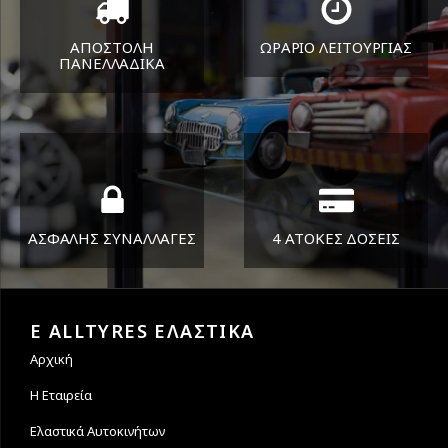
ΑΠΟΣΤΟΛΗ
ΩΡΑΡΙΟ ΛΕΙΤΟΥΡΓΙΑΣ
ΠΑΝΕΛΛΑΔΙΚA
ΔΕΥ-ΠΑΡ 8:30-17:30
Όπου και αν είστε θα σας
ΣΑΒ 8:30-13:30
στείλουμε τα ελαστικά σας
ΑΣΦΑΛΗΣ ΣΥΝΑΛΛΑΓΕΣ
4 ΑΤΟΚΕΣ ΔΟΣΕΙΣ
Εγγυόμαστε την ασφάλεια
Υποστηρίζουμε μέχρι και 4
των συναλλαγών σας.
άτοκες δόσεις
E ALLTYRES ΕΛΑΣΤΙΚΑ
Αρχική
Η Εταιρεία
Ελαστικά Αυτοκινήτων