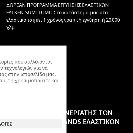
ΔΩΡΕΑΝ ΠΡΟΓΡΑΜΜΑ ΕΓΓΥΗΣΗΣ ΕΛΑΣΤΙΚΩΝ
FALKEN-SUMITOMO Στο κατάστημα μας στα
ελαστικά ισχύει 1 χρόνος γραπτή εγγύηση ή 20.000
χλµ.
ορίες που συλλέγονται
ν τεχνολογιών για να
σας στην ιστοσελίδα μας,
ου τη χρησιμοποιείτε και
ΕΠΙΣΗΜΟΣ ΣΥΝΕΡΓΑΤΗΣ ΤΩΝ
ΚΟΡΥΦΑΙΩΝ BRANDS ΕΛΑΣΤΙΚΩΝ
ΛΟΓΕΣ