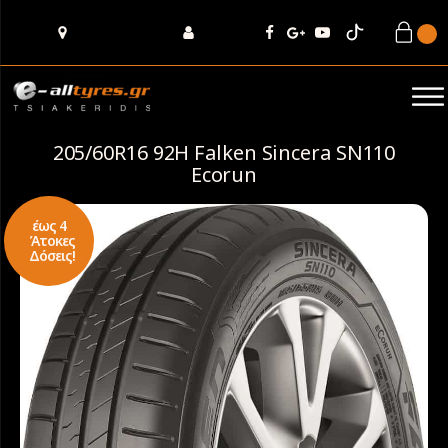
205/60R16 92H Falken Sincera SN110
Ecorun
έως 4
Άτοκες
Δόσεις!