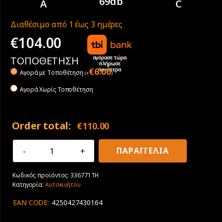
69db
A
C
Διαθέσιμο από 1 έως 3 ημέρες
€
104.00
αγόρασε τώρα
ΤΟΠΟΘΕΤΗΣΗ
πλήρωσε
αργότερα
€
6.00
Αγορά με Tοποθέτηση
(
+
)
Αγορά Χωρίς Τοποθέτηση
Order total:
€
110.00
205/60R16
ΠΑΡΑΓΓΕΛΙΑ
92H
Falken
Κωδικός προϊόντος:
336771TH
Sincera
Κατηγορία:
Αυτοκινήτου
SN110
Ecorun
EAN CODE:
4250427430164
ποσότητα