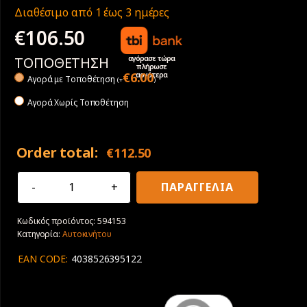
Διαθέσιμο από 1 έως 3 ημέρες
€
106.50
αγόρασε τώρα
ΤΟΠΟΘΕΤΗΣΗ
πλήρωσε
αργότερα
€
6.00
Αγορά με Tοποθέτηση
(
+
)
Αγορά Χωρίς Τοποθέτηση
Order total:
€
112.50
205/55R17
ΠΑΡΑΓΓΕΛΙΑ
95V
XL
Κωδικός προϊόντος:
594153
Debica
Κατηγορία:
Αυτοκινήτου
Navigator
3
EAN CODE:
4038526395122
ποσότητα