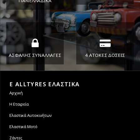
ΠΑΝΕΛΛΑΔΙΚA
ΔΕΥ-ΠΑΡ 8:30-17:30
Όπου και αν είστε θα σας
ΣΑΒ 8:30-13:30
στείλουμε τα ελαστικά σας
ΑΣΦΑΛΗΣ ΣΥΝΑΛΛΑΓΕΣ
4 ΑΤΟΚΕΣ ΔΟΣΕΙΣ
Εγγυόμαστε την ασφάλεια
Υποστηρίζουμε μέχρι και 4
των συναλλαγών σας.
άτοκες δόσεις
E ALLTYRES ΕΛΑΣΤΙΚΑ
Αρχική
Η Εταιρεία
Ελαστικά Αυτοκινήτων
Ελαστικά Μοτό
Ζάντες