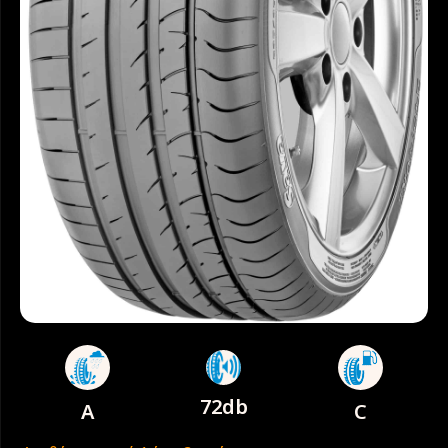
72db
A
C