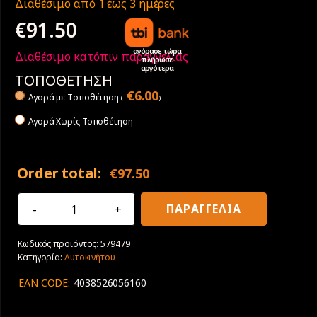
Διαθέσιμο από 1 έως 3 ημέρες
€
91.50
αγόρασε τώρα
Διαθέσιμο κατόπιν παραγγελίας
πλήρωσε
αργότερα
ΤΟΠΟΘΕΤΗΣΗ
€
6.00
Αγορά με Tοποθέτηση
(
+
)
Αγορά Χωρίς Τοποθέτηση
Order total:
€
97.50
205/50R17
ΠΑΡΑΓΓΕΛΙΑ
93Y
XL
Κωδικός προϊόντος:
579479
Sava
Κατηγορία:
Αυτοκινήτου
Intensa
UHP
EAN CODE:
4038526056160
2
ποσότητα