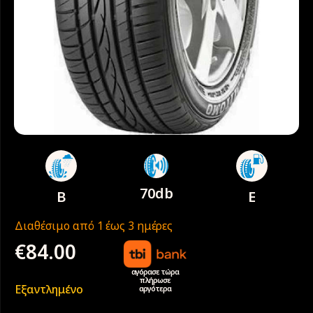
70db
B
E
Διαθέσιμο από 1 έως 3 ημέρες
€
84.00
αγόρασε τώρα
πλήρωσε
Εξαντλημένο
αργότερα