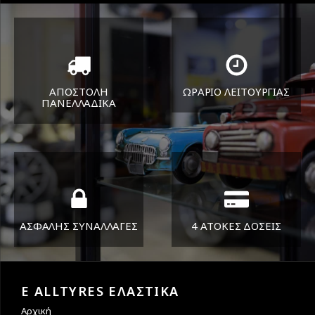
ΑΠΟΣΤΟΛΗ
ΩΡΑΡΙΟ ΛΕΙΤΟΥΡΓΙΑΣ
ΠΑΝΕΛΛΑΔΙΚA
ΔΕΥ-ΠΑΡ 8:30-17:30
Όπου και αν είστε θα σας
ΣΑΒ 8:30-13:30
στείλουμε τα ελαστικά σας
ΑΣΦΑΛΗΣ ΣΥΝΑΛΛΑΓΕΣ
4 ΑΤΟΚΕΣ ΔΟΣΕΙΣ
Εγγυόμαστε την ασφάλεια
Υποστηρίζουμε μέχρι και 4
των συναλλαγών σας.
άτοκες δόσεις
E ALLTYRES ΕΛΑΣΤΙΚΑ
Αρχική