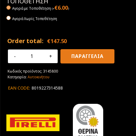
ΤΟΠΟΘΕΤΗΣΗ
€
6.00
Αγορά με Tοποθέτηση
(
+
)
Αγορά Χωρίς Τοποθέτηση
Order total:
€
147.50
205/45R17
ΠΑΡΑΓΓΕΛΙΑ
88W
XL
Κωδικός προϊόντος:
3145800
Pirelli
Κατηγορία:
Αυτοκινήτου
Cinturato
P7
EAN CODE:
8019227314588
C2
*
ποσότητα