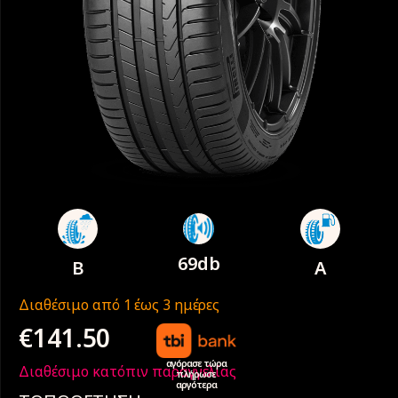
69db
B
A
Διαθέσιμο από 1 έως 3 ημέρες
€
141.50
αγόρασε τώρα
Διαθέσιμο κατόπιν παραγγελίας
πλήρωσε
αργότερα