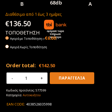
68db
B
A
Διαθέσιμο από 1 έως 3 ημέρες
€
136.50
αγόρασε τώρα
ΤΟΠΟΘΕΤΗΣΗ
πλήρωσε
αργότερα
€
6.00
Αγορά με Tοποθέτηση
(
+
)
Αγορά Χωρίς Τοποθέτηση
Order total:
€
142.50
205/45R17
ΠΑΡΑΓΓΕΛΙΑ
88V
XL
Κωδικός προϊόντος:
577599
Goodyear
Κατηγορία:
Αυτοκινήτου
EfficientGrip
Performance
EAN CODE:
4038526035998
Electric
Drive