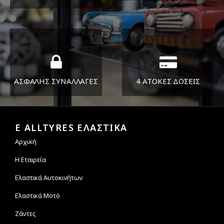
ΔΕΥ-ΠΑΡ 8:30-17:30
Όπου και αν είστε θα σας
ΣΑΒ 8:30-13:30
στείλουμε τα ελαστικά σας
ΑΣΦΑΛΗΣ ΣΥΝΑΛΛΑΓΕΣ
4 ΑΤΟΚΕΣ ΔΟΣΕΙΣ
Εγγυόμαστε την ασφάλεια
Υποστηρίζουμε μέχρι και 4
των συναλλαγών σας.
άτοκες δόσεις
E ALLTYRES ΕΛΑΣΤΙΚΑ
Αρχική
Η Εταιρεία
Ελαστικά Αυτοκινήτων
Ελαστικά Μοτό
Ζάντες