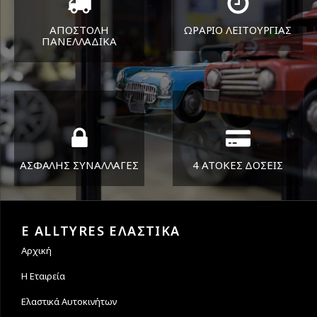
ΑΠΟΣΤΟΛΗ
ΩΡΑΡΙΟ ΛΕΙΤΟΥΡΓΙΑΣ
ΠΑΝΕΛΛΑΔΙΚA
ΔΕΥ-ΠΑΡ 8:30-17:30
Όπου και αν είστε θα σας
ΣΑΒ 8:30-13:30
στείλουμε τα ελαστικά σας
ΑΣΦΑΛΗΣ ΣΥΝΑΛΛΑΓΕΣ
4 ΑΤΟΚΕΣ ΔΟΣΕΙΣ
Εγγυόμαστε την ασφάλεια
Υποστηρίζουμε μέχρι και 4
των συναλλαγών σας.
άτοκες δόσεις
E ALLTYRES ΕΛΑΣΤΙΚΑ
Αρχική
Η Εταιρεία
Ελαστικά Αυτοκινήτων