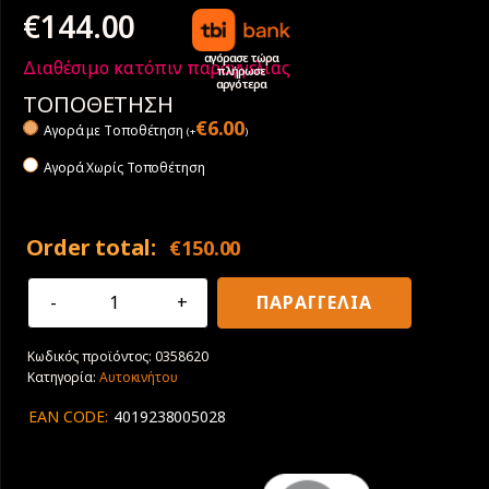
€
144.00
αγόρασε τώρα
Διαθέσιμο κατόπιν παραγγελίας
πλήρωσε
αργότερα
ΤΟΠΟΘΕΤΗΣΗ
€
6.00
Αγορά με Tοποθέτηση
(
+
)
Αγορά Χωρίς Τοποθέτηση
Order total:
€
150.00
205/45R16
ΠΑΡΑΓΓΕΛΙΑ
83W
Continental
Κωδικός προϊόντος:
0358620
PremiumContact
Κατηγορία:
Αυτοκινήτου
6
ποσότητα
EAN CODE:
4019238005028