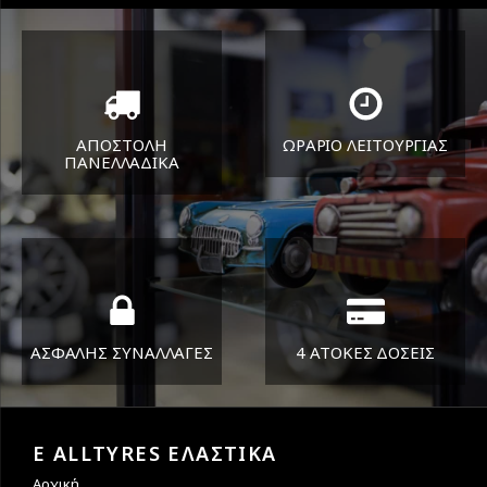
ΑΠΟΣΤΟΛΗ
ΩΡΑΡΙΟ ΛΕΙΤΟΥΡΓΙΑΣ
ΠΑΝΕΛΛΑΔΙΚA
ΔΕΥ-ΠΑΡ 8:30-17:30
Όπου και αν είστε θα σας
ΣΑΒ 8:30-13:30
στείλουμε τα ελαστικά σας
ΑΣΦΑΛΗΣ ΣΥΝΑΛΛΑΓΕΣ
4 ΑΤΟΚΕΣ ΔΟΣΕΙΣ
Εγγυόμαστε την ασφάλεια
Υποστηρίζουμε μέχρι και 4
των συναλλαγών σας.
άτοκες δόσεις
E ALLTYRES ΕΛΑΣΤΙΚΑ
Αρχική