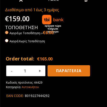
Διαθέσιμο από 1 έως 3 ημέρες
€
159.00
αγόρασε τώρα
ΤΟΠΟΘΕΤΗΣΗ
πλήρωσε
αργότερα
€
6.00
Αγορά με Tοποθέτηση
(
+
)
Αγορά Χωρίς Τοποθέτηση
Order total:
€
165.00
195/60R18
ΠΑΡΑΓΓΕΛΙΑ
96Η
XL
Κωδικός προϊόντος:
44429
Pirelli
Κατηγορία:
Αυτοκινήτου
Cinturato
All
EAN CODE:
8019227444292
Season
SF
3