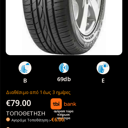
69db
B
E
Διαθέσιμο από 1 έως 3 ημέρες
€
79.00
αγόρασε τώρα
ΤΟΠΟΘΕΤΗΣΗ
πλήρωσε
αργότερα
€
6.00
Αγορά με Tοποθέτηση
(
+
)