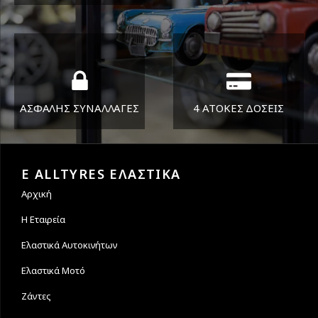
ΔΕΥ-ΠΑΡ 8:30-17:30
Όπου και αν είστε θα σας
ΣΑΒ 8:30-13:30
στείλουμε τα ελαστικά σας
ΑΣΦΑΛΗΣ ΣΥΝΑΛΛΑΓΕΣ
4 ΑΤΟΚΕΣ ΔΟΣΕΙΣ
Εγγυόμαστε την ασφάλεια
Υποστηρίζουμε μέχρι και 4
των συναλλαγών σας.
άτοκες δόσεις
E ALLTYRES ΕΛΑΣΤΙΚΑ
Αρχική
Η Εταιρεία
Ελαστικά Αυτοκινήτων
Ελαστικά Μοτό
Ζάντες